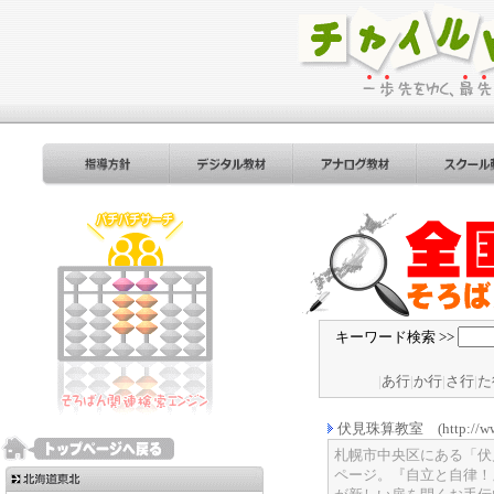
キーワード検索 >>
|
あ行
|
か行
|
さ行
|
た
伏見珠算教室 (http://www.f
札幌市中央区にある「伏
ページ。『自立と自律！