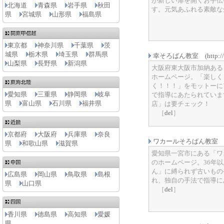
が新しい扉を開くお手伝
北海道
青森県
岩手県
秋田
す。元気あふれる素敵な
県
宮城県
山形県
福島県
東京都
神奈川県
千葉県
茨
城県
栃木県
埼玉県
群馬県
幸そろばん教室 (http://www
山梨県
長野県
新潟県
大阪府東大阪市加納ある
ホームページ。「楽しく
く！！！」をモットーに
愛知県
三重県
静岡県
岐阜
で指導にあたられていま
県
富山県
石川県
福井県
店」は要チェック！
［
del
］
京都府
大阪府
兵庫県
奈良
ワカールそろばん教室 (http:
県
和歌山県
滋賀県
愛知県一宮市にある「ワ
のホームページ。36年
ん」に縛られず古いもの
広島県
岡山県
鳥取県
島根
れ、独自の手法で指導に
県
山口県
［
del
］
香川県
徳島県
高知県
愛媛
県