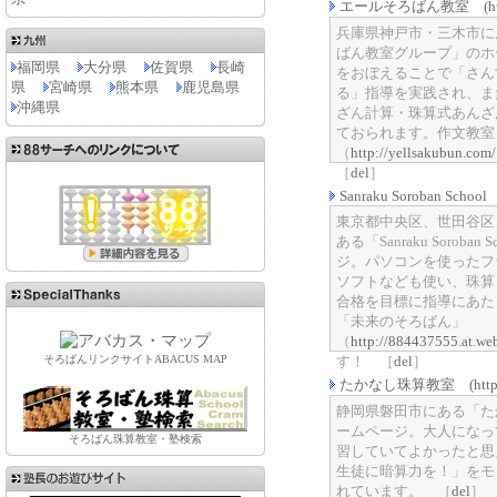
エールそろばん教室 (http://a
兵庫県神戸市・三木市に
ばん教室グループ」のホ
福岡県
大分県
佐賀県
長崎
をおぼえることで「さん
県
宮崎県
熊本県
鹿児島県
る」指導を実践され、ま
沖縄県
ざん計算・珠算式あんざ
ておられます。作文教室
（
http://yellsakubun.com/
［
del
］
Sanraku Soroban School 
東京都中央区、世田谷区
ある「Sanraku Soroba
ジ。パソコンを使ったフ
ソフトなども使い、珠算
合格を目標に指導にあた
「未来のそろばん」
（
http://884437555.at.web
そろばんリンクサイトABACUS MAP
す！ ［
del
］
たかなし珠算教室 (http://ww
静岡県磐田市にある「た
ームページ。大人になっ
そろばん珠算教室・塾検索
習していてよかったと思
生徒に暗算力を！」をモ
れています。 ［
del
］