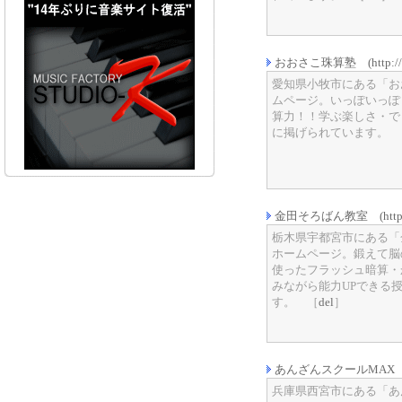
おおさこ珠算塾 (http://www.
愛知県小牧市にある「お
ムページ。いっぽいっぽ
算力！！学ぶ楽しさ・で
に掲げられています。 
金田そろばん教室 (http://www
栃木県宇都宮市にある「
ホームページ。鍛えて脳
使ったフラッシュ暗算・
みながら能力UPできる
す。 ［
del
］
あんざんスクールMAX (http:/
兵庫県西宮市にある「あ