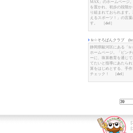
MAX」のホームページ
を置かれ、初歩の段階か
り組まれておられます。
えるスポーツ！」の言葉
す。 ［
del
］
fe☆そろばんクラブ (http://
静岡県駿河区にある「f
ホームページ。「ピンチ
ーに、珠算教育を通じて
てたいと指導にあたられ
算をはじめとする、手作
チェック！ ［
del
］